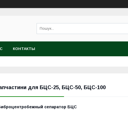
АС
КОНТАКТЫ
апчастини для БЦС-25, БЦС-50, БЦС-100
Виброцентробежный сепаратор БЦС