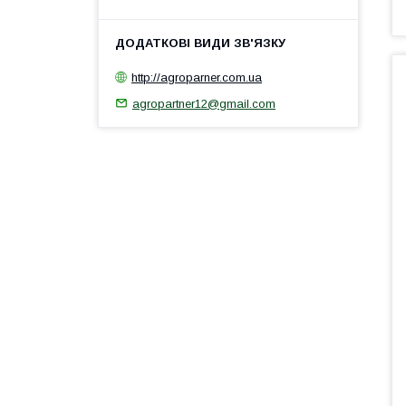
http://agroparner.com.ua
agropartner12@gmail.com