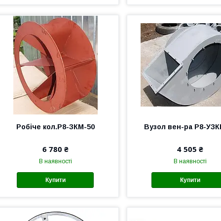
Робіче кол.Р8-ЗКМ-50
Вузол вен-ра Р8-УЗК
6 780 ₴
4 505 ₴
В наявності
В наявності
Купити
Купити