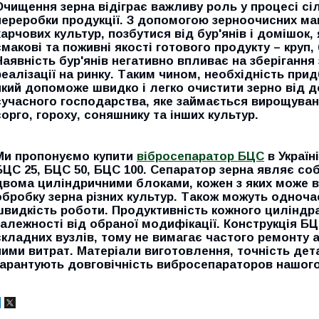
Очищення зерна відіграє важливу роль у процесі с
переробки продукції. З допомогою зерноочисних ма
харчових культур, позбутися від бур'янів і домішок,
смакові та поживні якості готового продукту – круп
Наявність бур'янів негативно впливає на зберігання 
реалізації на ринку. Таким чином, необхідність пр
який допоможе швидко і легко очистити зерно від д
сучасного господарства, яке займається вирощуван
сорго, гороху, соняшнику та інших культур.
Ми пропонуємо купити
вібросепаратор БЦС
в Україн
БЦС 25, БЦС 50, БЦС 100. Сепаратор зерна являє с
двома циліндричними блоками, кожен з яких може 
обробку зерна різних культур. Також можуть одноча
швидкість роботи. Продуктивність кожного циліндра 
залежності від обраної модифікації. Конструкція Б
складних вузлів, тому не вимагає частого ремонту а
ними витрат. Матеріали виготовлення, точність дета
гарантують довговічність вибросепараторов нашог