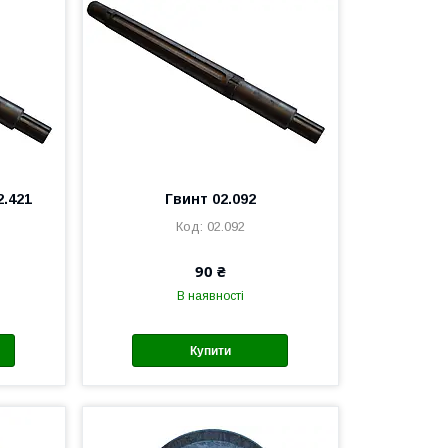
2.421
Гвинт 02.092
02.092
90 ₴
В наявності
Купити