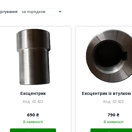
Ексцентрик
Ексцентрик із втулкою 
02.422
02.422
690 ₴
790 ₴
В наявності
В наявності