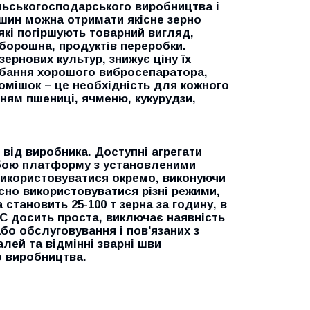
ільськогосподарського виробництва і
шин можна отримати якісне зерно
 які погіршують товарний вигляд,
, борошна, продуктів переробки.
зернових культур, знижує ціну їх
идбання хорошого вибросепаратора,
омішок – це необхідність для кожного
ням пшениці, ячменю, кукурудзи,
і від виробника. Доступні агрегати
обою платформу з установленими
використовуватися окремо, виконуючи
сно використовуватися різні режими,
становить 25-100 т зерна за годину, в
ЦС досить проста, виключає наявність
бо обслуговування і пов'язаних з
лей та відмінні зварні шви
о виробництва.