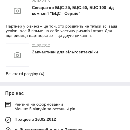
26.02.2015
Сепаратор БЦС-25, БЦС-50, БЦС 100 від
компанії "БЦС - Сервіс"
Партнер у бізнесі – це той, хто розділить не тільки всі ваші
успіхи, але й візьме на себе частину ризиків і втрат. Для
підприємця партнерство – це друге дихання.
21.03.2012
Запчастини для сільгосптехніки
Всі статті розділу (4)
Про нас
Рейтинг не сформований
Менше 5 відгуків за останній рік
Працює з 16.02.2012
м. Житомирский р-он, с Пряжево