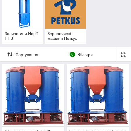
Запчастини Норії
Зерноочисні
НПЗ
машини Петкус
Сортування
0
Фільтри