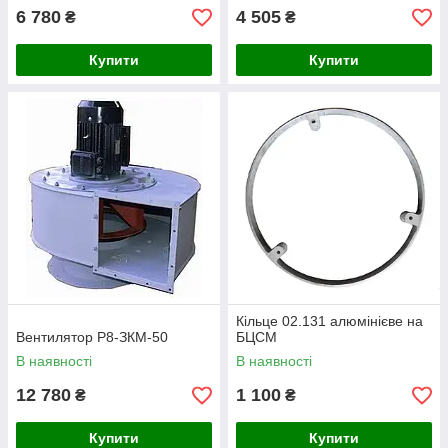
6 780
4 505
₴
₴
Купити
Купити
Кільце 02.131 алюмінієве на
Вентилятор Р8-ЗКМ-50
БЦСМ
В наявності
В наявності
12 780
1 100
₴
₴
Купити
Купити