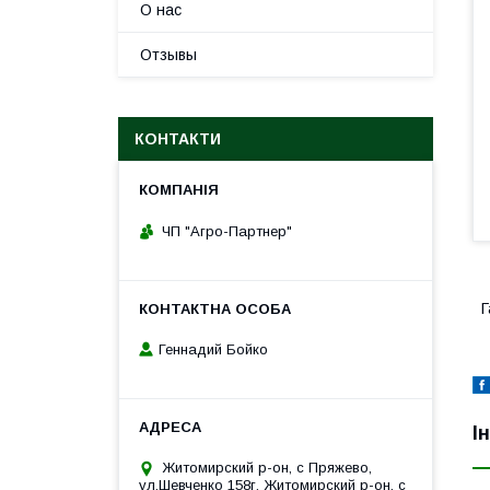
О нас
Отзывы
КОНТАКТИ
ЧП "Агро-Партнер"
Г
Геннадий Бойко
І
Житомирский р-он, с Пряжево,
ул.Шевченко 158г, Житомирский р-он, с