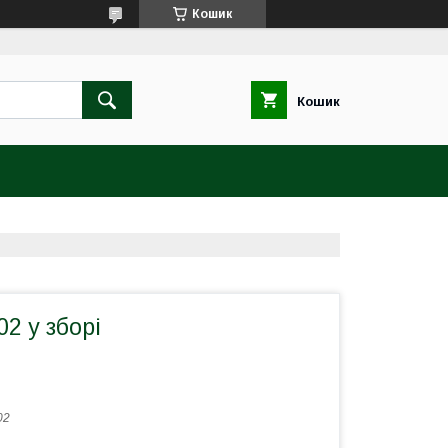
Кошик
Кошик
02 у зборі
02