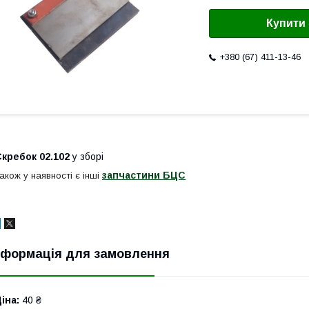
Купити
+380 (67) 411-13-46
кребок 02.102
у зборі
запчастини БЦС
акож у наявності є інші
нформація для замовлення
іна:
40 ₴