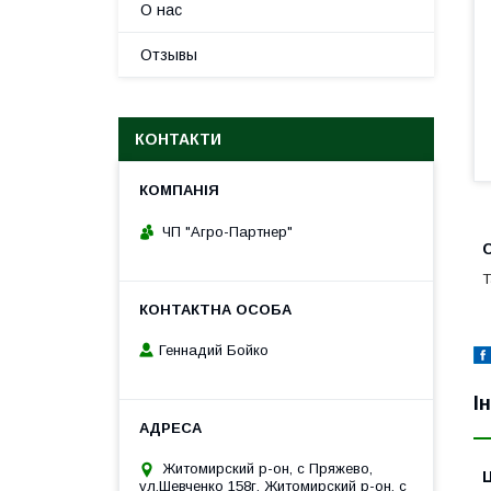
О нас
Отзывы
КОНТАКТИ
ЧП "Агро-Партнер"
С
Т
Геннадий Бойко
І
Житомирский р-он, с Пряжево,
Ц
ул.Шевченко 158г, Житомирский р-он, с