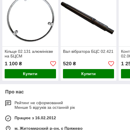
Кільце 02.131 алюмінієве
Вал вібратора БЦС 02.421
Кон
на БЦСМ
02.0
1 100
520
1 2
₴
₴
Купити
Купити
Про нас
Рейтинг не сформований
Менше 5 відгуків за останній рік
Працює з 16.02.2012
м. Житомирский р-он, с Пряжево