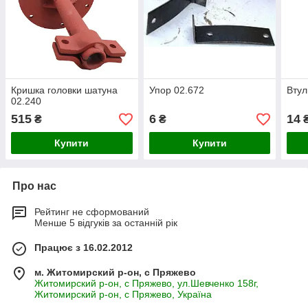
Кришка головки шатуна
Упор 02.672
Втул
02.240
515
6
14
₴
₴
Купити
Купити
Про нас
Рейтинг не сформований
Менше 5 відгуків за останній рік
Працює з 16.02.2012
м. Житомирский р-он, с Пряжево
Житомирский р-он, с Пряжево, ул.Шевченко 158г,
Житомирский р-он, с Пряжево, Україна