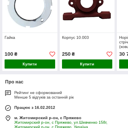
Гайка
Корпус 10.003
Норі
стрі
(ков
норі
100
250
30 
₴
₴
Купити
Купити
Про нас
Рейтинг не сформований
Менше 5 відгуків за останній рік
Працює з 16.02.2012
м. Житомирский р-он, с Пряжево
Житомирский р-он, с Пряжево, ул.Шевченко 158г,
Житомирский р-он, с Пряжево, Україна