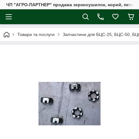
ЧП "АГРО-ПАРТНЕР" продажа зерносушилок, норий, петкус
Товари та послуги
Запчастини для БЦС-25, БЦС-50, БЦ