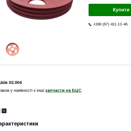
Купити
+380 (67) 411-13-46
ків 02.004
акож у наявності є інші
запчасти на БЦС
арактеристики