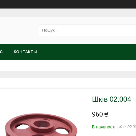
АС
КОНТАКТЫ
Шків 02.004
960 ₴
В наявності
Код:
02.0