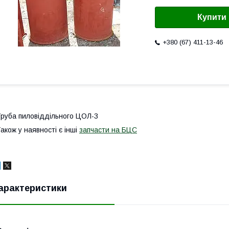
Купити
+380 (67) 411-13-46
руба пиловіддільного ЦОЛ-3
акож у наявності є інші
запчасти на БЦС
арактеристики