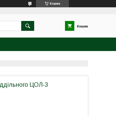
Кошик
Кошик
іддільного ЦОЛ-3