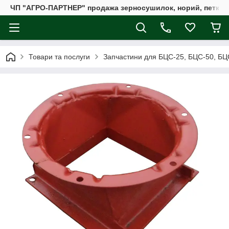
ЧП "АГРО-ПАРТНЕР" продажа зерносушилок, норий, петкус
Товари та послуги
Запчастини для БЦС-25, БЦС-50, БЦ