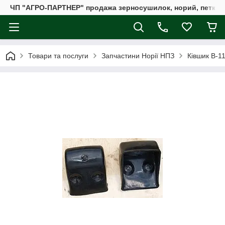
ЧП "АГРО-ПАРТНЕР" продажа зерносушилок, норий, петкус
Товари та послуги
Запчастини Норії НПЗ
Ківшик В-1