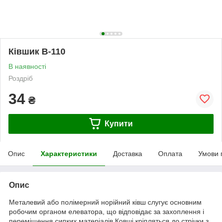
Ківшик В-110
В наявності
Роздріб
34
₴
Купити
Опис
Характеристики
Доставка
Оплата
Умови 
Опис
Металевий або полімерний норійний ківш слугує основним
робочим органом елеватора, що відповідає за захоплення і
переміщення сипких матеріалів.Ковші кріпляться до стрічки з