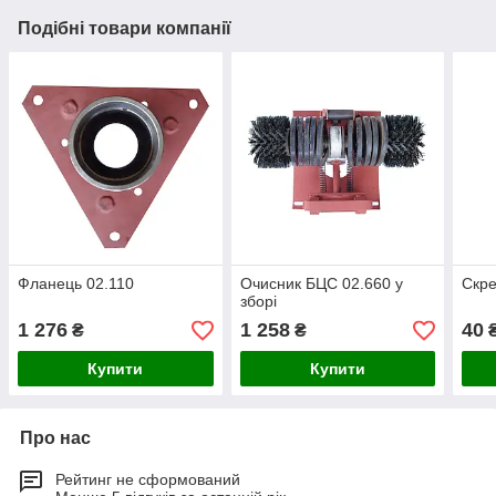
Подібні товари компанії
Фланець 02.110
Очисник БЦС 02.660 у
Скре
зборі
1 276
1 258
40
₴
₴
Купити
Купити
Про нас
Рейтинг не сформований