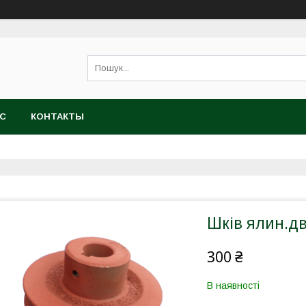
АС
КОНТАКТЫ
Шків ялин.дв
300 ₴
В наявності