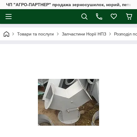
ЧП "АГРО-ПАРТНЕР" продажа зерносушилок, норий, петкус
Товари та послуги
Запчастини Норії НПЗ
Розподіл по