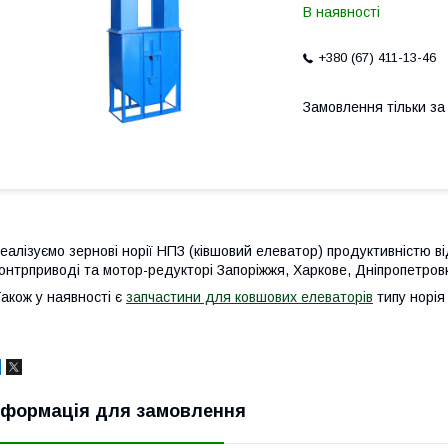
В наявності
+380 (67) 411-13-46
Замовлення тільки з
еалізуємо зернові норії НПЗ (ківшовий елеватор) продуктивністю ві
онтрприводі та мотор-редукторі Запоріжжя, Харкове, Дніпропетровк
акож у наявності є
запчастини для ковшових елеваторів
типу норія
нформація для замовлення