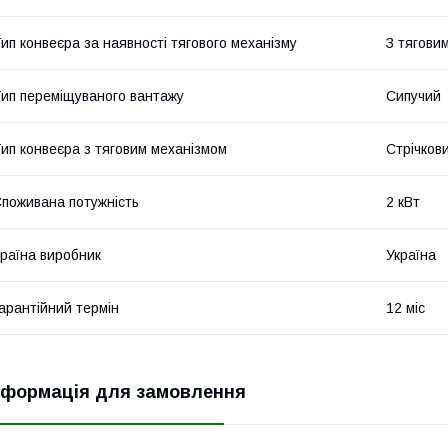
ип конвеєра за наявності тягового механізму
З тягови
ип переміщуваного вантажу
Сипучий
ип конвеєра з тяговим механізмом
Стрічков
поживана потужність
2 кВт
раїна виробник
Україна
арантійний термін
12 міс
нформація для замовлення