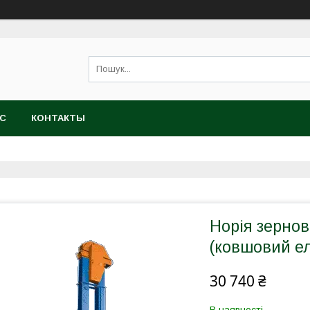
АС
КОНТАКТЫ
Норія зернов
(ковшовий ел
30 740 ₴