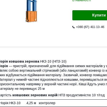
В наявності
Купити
+380 (67) 411-13-46
Норія ковшова зернова
НКЗ-10 (НПЗ-10)
Норія
— пристрій, призначений для підіймання сипких матеріалів у
вляє собою вертикальний стрічковий (або ланцюговий) конвеєр і
ких відбувається підіймання матеріалу. Зазвичай, конвеєр поміщают
атеріал у нижній частині підхоплюється ковшами, переміщається в
оризонтальному напрямку у верхній частині норії. Ківші йдуть уни
атеріалу не перевищує 25 м
артість
ковшових зернових норій
НПЗ продуктивністю 10 т/год
Норія НКЗ-10 4,25 м контролер