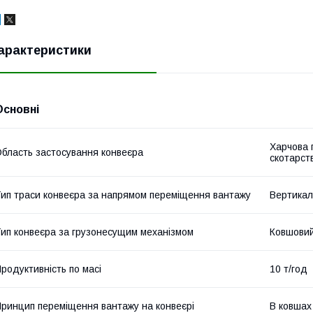
арактеристики
Основні
Харчова 
бласть застосування конвеєра
скотарств
ип траси конвеєра за напрямом переміщення вантажу
Вертикал
ип конвеєра за грузонесущим механізмом
Ковшови
родуктивність по масі
10 т/год
ринцип переміщення вантажу на конвеєрі
В ковшах