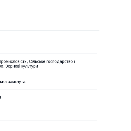
промисловість, Сільське господарство і
о, Зернові культури
ьна замкнута
й