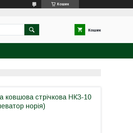
Кошик
Кошик
а ковшова стрічкова НКЗ-10
еватор норія)