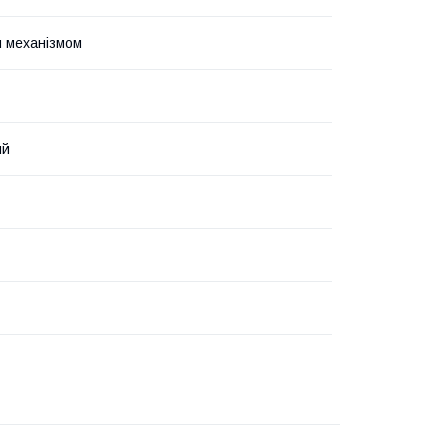
м механізмом
ий