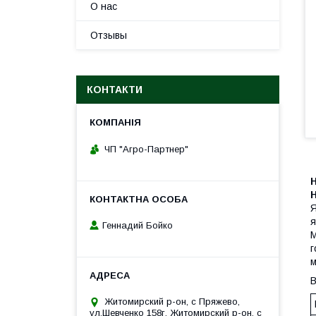
О нас
Отзывы
КОНТАКТИ
ЧП "Агро-Партнер"
Я
я
Геннадий Бойко
М
г
м
В
Житомирский р-он, с Пряжево,
ул.Шевченко 158г, Житомирский р-он, с