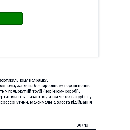
 вертикальному напрямку.
з ковшеми, завдяки безперервному переміщенню
ь у прямокутній трубі (норійному коробі).
ертикально та вивантажується через патрубок у
з перевернутими. Максимальна висота підіймання
30740