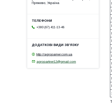
Пряжево, Україна
+380 (67) 411-13-46
http://agroparner.com.ua
agropartner12@gmail.com
Т