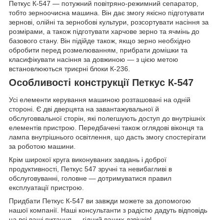
Петкус К-547 — потужний повітряно-режимний сепаратор,
тобто зерноочисна машина. Він дає змогу якісно підготувати
зернові, олійні та зернобові культури, розсортувати насіння за
розмірами, а також підготувати харчове зерно та ячмінь до
базового стану. Він підійде також, якщо зерно необхідно
обробити перед розмелюванням, прибрати домішки та
класифікувати насіння за довжиною — з цією метою
встановлюються триєрні блоки К-236.
Особливості конструкції Петкус К-547
Усі елементи керування машиною розташовані на одній
стороні. Є дві дверцята на завантажувальної й
обслуговвальної сторін, які полегшують доступ до внутрішніх
елементів пристрою. Передбачені також оглядові віконця та
лампа внутрішнього освітлення, що дасть змогу спостерігати
за роботою машини.
Крім широкої круга виконуваних завдань і доброї
продуктивності, Петкус 547 зручні та невибагливі в
обслуговуванні, головне — дотримуватися правил
експлуатації пристрою.
Придбати Петкус К-547 ви завжди можете за допомогою
нашої компанії. Наші консультанти з радістю дадуть відповідь
на всі ваші питання — гідний ваших дзвінків!