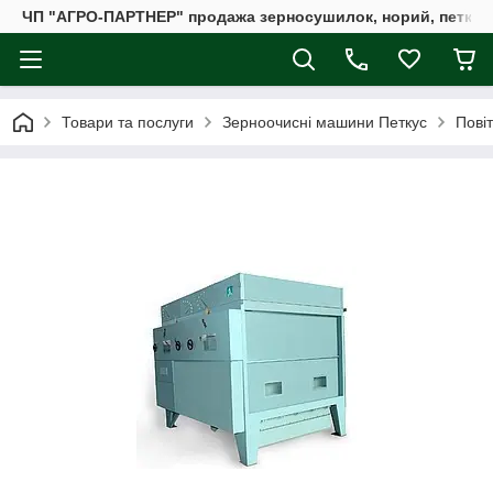
ЧП "АГРО-ПАРТНЕР" продажа зерносушилок, норий, петкус
Товари та послуги
Зерноочисні машини Петкус
Пові