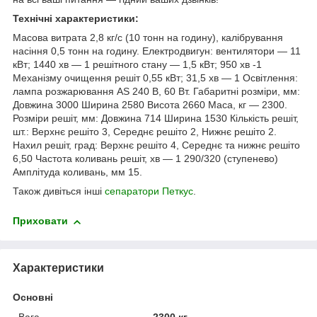
Технічні характеристики:
Масова витрата 2,8 кг/с (10 тонн на годину), калібрування
насіння 0,5 тонн на годину. Електродвигун: вентилятори — 11
кВт; 1440 хв — 1 решітного стану — 1,5 кВт; 950 хв -1
Механізму очищення решіт 0,55 кВт; 31,5 хв — 1 Освітлення:
лампа розжарювання AS 240 В, 60 Вт. Габаритні розміри, мм:
Довжина 3000 Ширина 2580 Висота 2660 Маса, кг — 2300.
Розміри решіт, мм: Довжина 714 Ширина 1530 Кількість решіт,
шт.: Верхнє решіто 3, Середнє решіто 2, Нижнє решіто 2.
Нахил решіт, град: Верхнє решіто 4, Середнє та нижнє решіто
6,50 Частота коливань решіт, хв — 1 290/320 (ступенево)
Амплітуда коливань, мм 15.
Також дивіться інші
сепаратори Петкус
.
Приховати
Характеристики
Основні
Вага
2300 кг