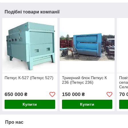
Подібні товари компанії
Петкус К-527 (Петкус 527)
Триерний блок Петкус К
Пов
236 (Петкус 236)
сепа
Сел
650 000
150 000
70 
₴
₴
Купити
Купити
Про нас